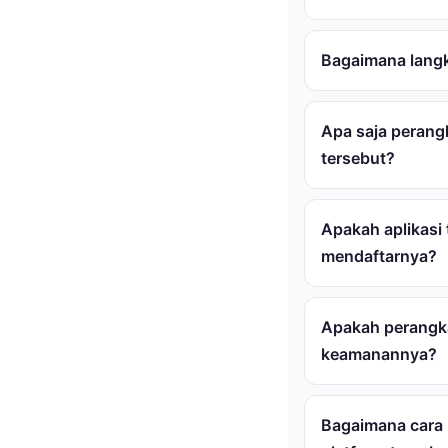
Bagaimana langk
Apa saja perangk
tersebut?
Apakah aplikasi
mendaftarnya?
Apakah perangka
keamanannya?
Bagaimana cara 