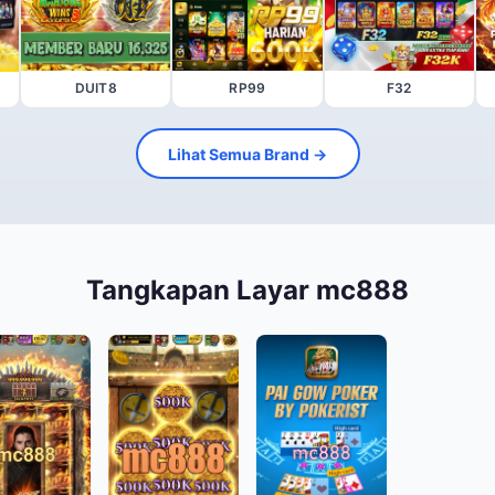
DUIT8
RP99
F32
Lihat Semua Brand →
Tangkapan Layar mc888