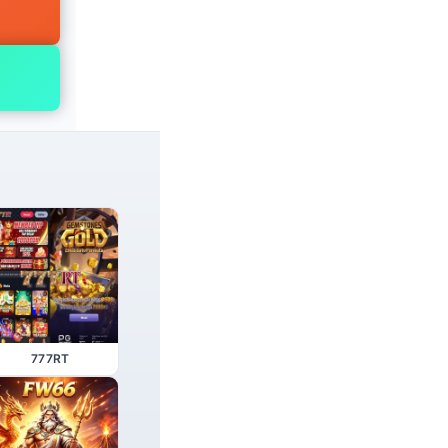
777RT