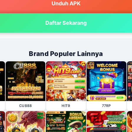
Unduh APK
Daftar Sekarang
Brand Populer Lainnya
CU888
HIT9
77RP