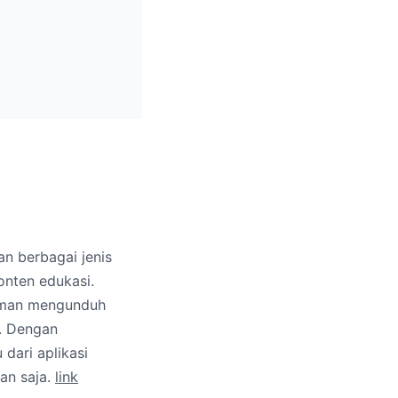
n berbagai jenis
onten edukasi.
laman mengunduh
.. Dengan
dari aplikasi
an saja.
link