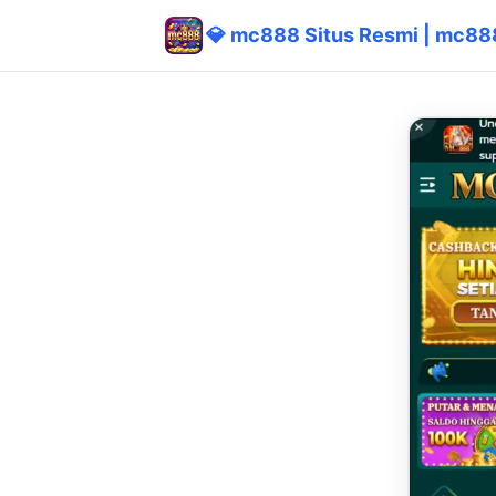
💎 mc888 Situs Resmi | mc88