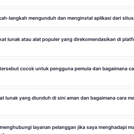
ah-langkah mengunduh dan menginstal aplikasi dari situs 
at lunak atau alat populer yang direkomendasikan di plat
 tersebut cocok untuk pengguna pemula dan bagaimana ca
t lunak yang diunduh di sini aman dan bagaimana cara m
menghubungi layanan pelanggan jika saya menghadapi ma