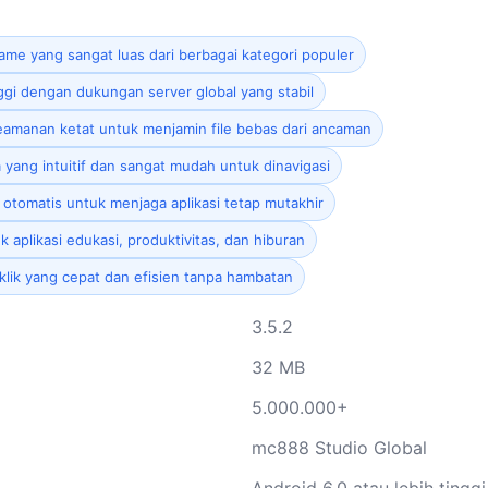
game yang sangat luas dari berbagai kategori populer
gi dengan dukungan server global yang stabil
eamanan ketat untuk menjamin file bebas dari ancaman
ang intuitif dan sangat mudah untuk dinavigasi
 otomatis untuk menjaga aplikasi tetap mutakhir
 aplikasi edukasi, produktivitas, dan hiburan
 klik yang cepat dan efisien tanpa hambatan
3.5.2
32 MB
5.000.000+
mc888 Studio Global
Android 6.0 atau lebih tinggi