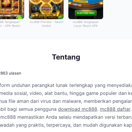
88 Tangkapan
mc888 Preview - Resmi
mc888 Tangkapan
r - APK Resmi
Unduh
Layar Resmi APK
Tentang
2863 ulasan
form unduhan perangkat lunak terlengkap yang menyediaka
i media sosial, video, alat bantu, hingga game populer dan k
ua file aman dari virus dan malware, memberikan penga
abil bagi semua pengguna
download mc888
.
mc888 daftar
 mc888 memastikan Anda selalu mendapatkan versi terbaru 
 wadah yang praktis, terpercaya, dan mudah digunakan kap