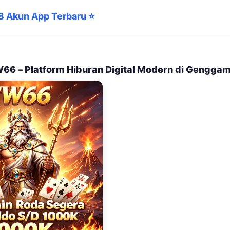
8 Akun App Terbaru ⭐
66 – Platform Hiburan Digital Modern di Gengga