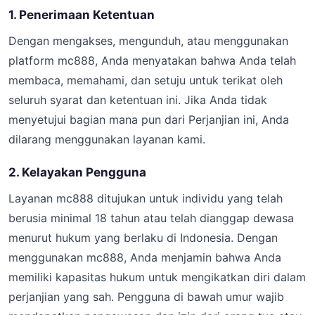
1. Penerimaan Ketentuan
Dengan mengakses, mengunduh, atau menggunakan
platform mc888, Anda menyatakan bahwa Anda telah
membaca, memahami, dan setuju untuk terikat oleh
seluruh syarat dan ketentuan ini. Jika Anda tidak
menyetujui bagian mana pun dari Perjanjian ini, Anda
dilarang menggunakan layanan kami.
2. Kelayakan Pengguna
Layanan mc888 ditujukan untuk individu yang telah
berusia minimal 18 tahun atau telah dianggap dewasa
menurut hukum yang berlaku di Indonesia. Dengan
menggunakan mc888, Anda menjamin bahwa Anda
memiliki kapasitas hukum untuk mengikatkan diri dalam
perjanjian yang sah. Pengguna di bawah umur wajib