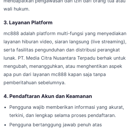
mendapatkan pengawasan dan izin dari orang tua atau
wali hukum.
3. Layanan Platform
mc888 adalah platform multi-fungsi yang menyediakan
layanan hiburan video, siaran langsung (live streaming),
serta fasilitas pengunduhan dan distribusi perangkat
lunak. PT. Media Citra Nusantara Terpadu berhak untuk
mengubah, menangguhkan, atau menghentikan aspek
apa pun dari layanan mc888 kapan saja tanpa
pemberitahuan sebelumnya.
4. Pendaftaran Akun dan Keamanan
Pengguna wajib memberikan informasi yang akurat,
terkini, dan lengkap selama proses pendaftaran.
Pengguna bertanggung jawab penuh atas