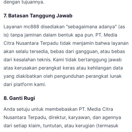
dengan tujuannya.
7. Batasan Tanggung Jawab
Layanan mc888 disediakan "sebagaimana adanya" (as
is) tanpa jaminan dalam bentuk apa pun. PT. Media
Citra Nusantara Terpadu tidak menjamin bahwa layanan
akan selalu tersedia, bebas dari gangguan, atau bebas
dari kesalahan teknis. Kami tidak bertanggung jawab
atas kerusakan perangkat keras atau kehilangan data
yang diakibatkan oleh pengunduhan perangkat lunak
dari platform kami.
8. Ganti Rugi
Anda setuju untuk membebaskan PT. Media Citra
Nusantara Terpadu, direktur, karyawan, dan agennya
dari setiap klaim, tuntutan, atau kerugian (termasuk