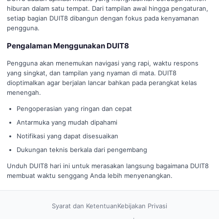
hiburan dalam satu tempat. Dari tampilan awal hingga pengaturan,
setiap bagian DUIT8 dibangun dengan fokus pada kenyamanan
pengguna.
Pengalaman Menggunakan DUIT8
Pengguna akan menemukan navigasi yang rapi, waktu respons
yang singkat, dan tampilan yang nyaman di mata. DUIT8
dioptimalkan agar berjalan lancar bahkan pada perangkat kelas
menengah.
Pengoperasian yang ringan dan cepat
Antarmuka yang mudah dipahami
Notifikasi yang dapat disesuaikan
Dukungan teknis berkala dari pengembang
Unduh DUIT8 hari ini untuk merasakan langsung bagaimana DUIT8
membuat waktu senggang Anda lebih menyenangkan.
Syarat dan Ketentuan
Kebijakan Privasi